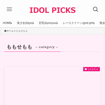
HOME
美少女(bijyo)
巨乳(kyonyuu)
レースクイーン(grid girl)
熟女(
ホーム
ももせもも
ももせもも
– category –
ももせもも