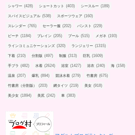
(428)
(403)
(189)
シャワー
ショートカット
シースルー
(538)
(160)
スパイスビジュアル
スポーツウェア
(765)
(202)
(229)
スレンダー
セーラー服
パンスト
(1184)
(205)
(515)
(193)
ビーチ
ブレイン
プール
メガネ
(320)
(1315)
ラインコミュニケーションズ
ランジェリー
(210)
(497)
(313)
(1609)
下着
分割版
制服
巨乳
(482)
(2624)
(1427)
(240)
(158)
手ブラ
水着
浴室
浴衣
海
(207)
(894)
(279)
(675)
温泉
爆乳
競泳水着
竹書房
(203)
(219)
(918)
竹書房（分割版）
網タイツ
美女
(1894)
(242)
(383)
美少女
美尻
車