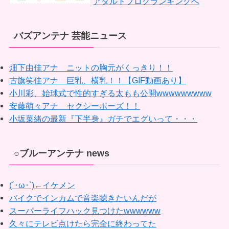
アダルトブログランキングへ
バズアンテナ 芸能ニュース
畑下由佳アナ ニットの胸元がくっきり！！
古旗笑佳アナ 巨乳、横乳！！【GIF動画あり】
小川彩、始球式で性的すぎる太もも公開wwwwwwwww
安藤萌々アナ セクシーポーズ！！
小坂菜緒の最新『下半身』ガチでエグいって・・・
○ブルーアンテナ news
(´･ω･`)←イケメン
バイクでインカムで音楽聴きたいんだが
スーパーライフハック見つけたwwwwww
久々にテレビ点けたら完全に終わってた