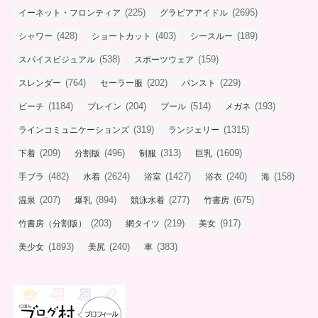
(225)
(2695)
イーネット・フロンティア
グラビアアイドル
(428)
(403)
(189)
シャワー
ショートカット
シースルー
(538)
(159)
スパイスビジュアル
スポーツウェア
(764)
(202)
(229)
スレンダー
セーラー服
パンスト
(1184)
(204)
(514)
(193)
ビーチ
ブレイン
プール
メガネ
(319)
(1315)
ラインコミュニケーションズ
ランジェリー
(209)
(496)
(313)
(1609)
下着
分割版
制服
巨乳
(482)
(2624)
(1427)
(240)
(158)
手ブラ
水着
浴室
浴衣
海
(207)
(894)
(277)
(675)
温泉
爆乳
競泳水着
竹書房
(203)
(219)
(917)
竹書房（分割版）
網タイツ
美女
(1893)
(240)
(383)
美少女
美尻
車