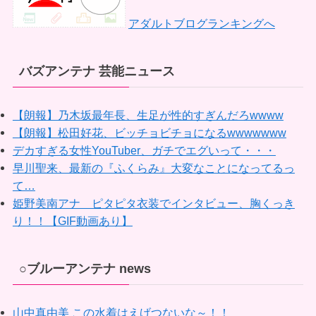
アダルトブログランキングへ
バズアンテナ 芸能ニュース
【朗報】乃木坂最年長、生足が性的すぎんだろwwww
【朗報】松田好花、ビッチョビチョになるwwwwwww
デカすぎる女性YouTuber、ガチでエグいって・・・
早川聖来、最新の『ふくらみ』大変なことになってるっ
て…
姫野美南アナ ピタピタ衣装でインタビュー、胸くっき
り！！【GIF動画あり】
○ブルーアンテナ news
山中真由美 この水着はえげつないな～！！