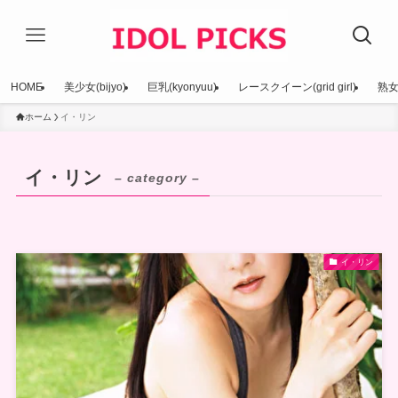
HOME
美少女(bijyo)
巨乳(kyonyuu)
レースクイーン(grid girl)
熟女(
ホーム
イ・リン
イ・リン
– category –
イ・リン