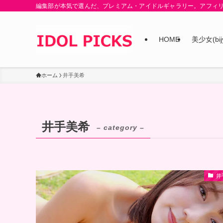
編集部が本気で選んだ、プレミアム・アイドルギャラリー。アフィ
HOME
美少女(bij
ホーム
井手美希
井手美希
– category –
井