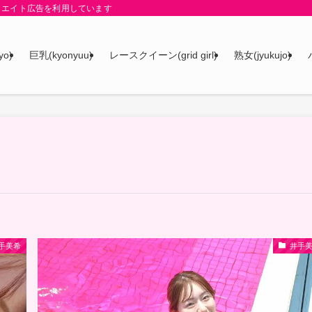
リエイト広告を利用しています
yo)
巨乳(kyonyuu)
レースクイーン(grid girl)
熟女(jyukujo)
手美希
井手