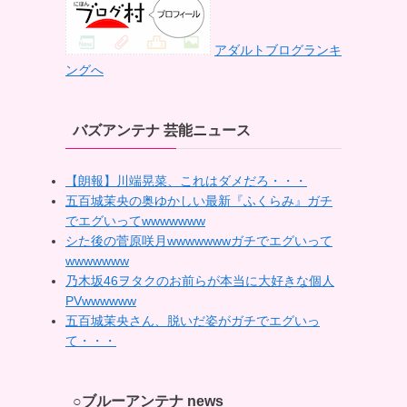
アダルトブログランキ
ングへ
バズアンテナ 芸能ニュース
【朗報】川端晃菜、これはダメだろ・・・
五百城茉央の奥ゆかしい最新『ふくらみ』ガチ
でエグいってwwwwwww
シた後の菅原咲月wwwwwwwガチでエグいって
wwwwwww
乃木坂46ヲタクのお前らが本当に大好きな個人
PVwwwwww
五百城茉央さん、脱いだ姿がガチでエグいっ
て・・・
○ブルーアンテナ news