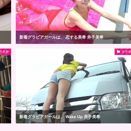
新着グラビアガールは、 恋する美希 井手美希
手美希
井手
新着グラビアガールは、 Wake Up 井手美希