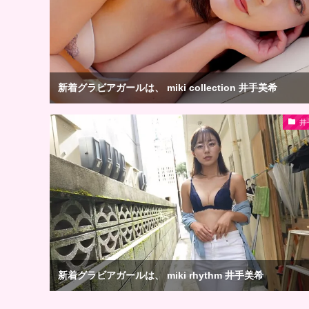
新着グラビアガールは、 miki collection 井手美希
井
新着グラビアガールは、 miki rhythm 井手美希