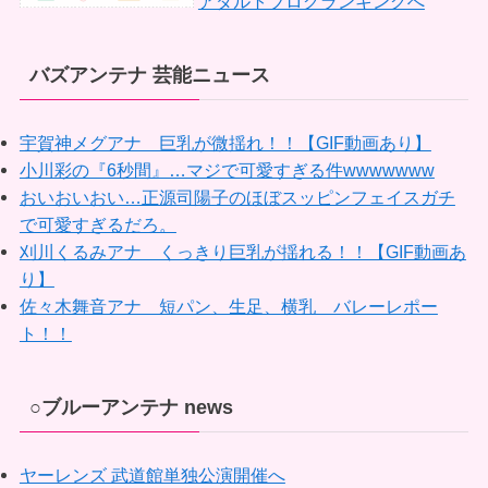
アダルトブログランキングへ
バズアンテナ 芸能ニュース
宇賀神メグアナ 巨乳が微揺れ！！【GIF動画あり】
小川彩の『6秒間』…マジで可愛すぎる件wwwwwww
おいおいおい…正源司陽子のほぼスッピンフェイスガチ
で可愛すぎるだろ。
刈川くるみアナ くっきり巨乳が揺れる！！【GIF動画あ
り】
佐々木舞音アナ 短パン、生足、横乳 バレーレポー
ト！！
○ブルーアンテナ news
ヤーレンズ 武道館単独公演開催へ