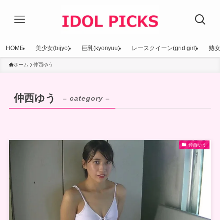
HOME
美少女(bijyo)
巨乳(kyonyuu)
レースクイーン(grid girl)
熟女(
ホーム
仲西ゆう
仲西ゆう
– category –
仲西ゆう