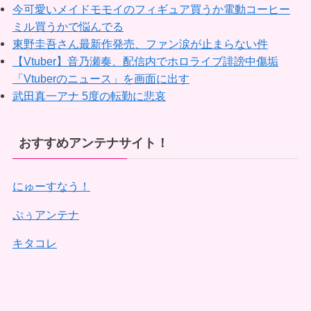
今可愛いメイドモモイのフィギュア買うか電動コーヒー
ミル買うかで悩んでる
東野圭吾さん最新作発売、ファン涙が止まらない件
【Vtuber】音乃瀬奏、配信内でホロライブ誹謗中傷垢
「Vtuberのニュース」を画面に出す
武田真一アナ 5度の転勤に悲哀
おすすめアンテナサイト！
にゅーすなう！
ぷぅアンテナ
キタコレ