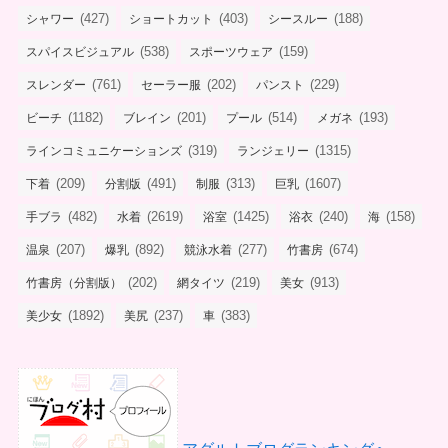
(427)
(403)
(188)
シャワー
ショートカット
シースルー
(538)
(159)
スパイスビジュアル
スポーツウェア
(761)
(202)
(229)
スレンダー
セーラー服
パンスト
(1182)
(201)
(514)
(193)
ビーチ
ブレイン
プール
メガネ
(319)
(1315)
ラインコミュニケーションズ
ランジェリー
(209)
(491)
(313)
(1607)
下着
分割版
制服
巨乳
(482)
(2619)
(1425)
(240)
(158)
手ブラ
水着
浴室
浴衣
海
(207)
(892)
(277)
(674)
温泉
爆乳
競泳水着
竹書房
(202)
(219)
(913)
竹書房（分割版）
網タイツ
美女
(1892)
(237)
(383)
美少女
美尻
車