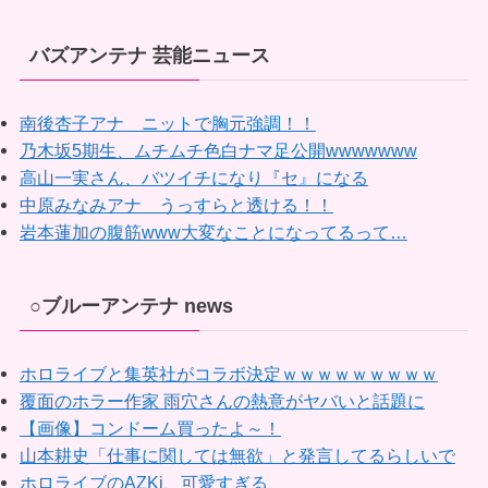
バズアンテナ 芸能ニュース
南後杏子アナ ニットで胸元強調！！
乃木坂5期生、ムチムチ色白ナマ足公開wwwwwww
高山一実さん、バツイチになり『セ』になる
中原みなみアナ うっすらと透ける！！
岩本蓮加の腹筋www大変なことになってるって…
○ブルーアンテナ news
ホロライブと集英社がコラボ決定ｗｗｗｗｗｗｗｗｗ
覆面のホラー作家 雨穴さんの熱意がヤバいと話題に
【画像】コンドーム買ったよ～！
山本耕史「仕事に関しては無欲」と発言してるらしいで
ホロライブのAZKi、可愛すぎる