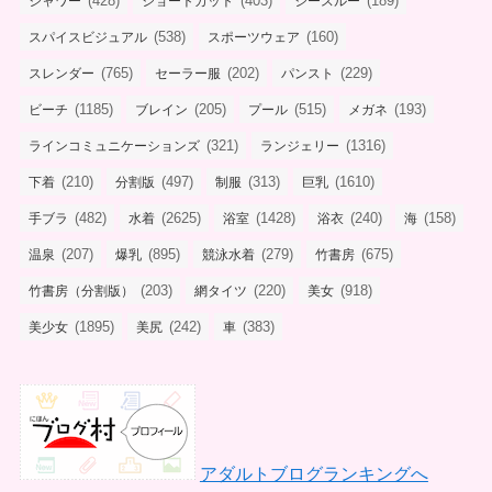
(428)
(403)
(189)
シャワー
ショートカット
シースルー
(538)
(160)
スパイスビジュアル
スポーツウェア
(765)
(202)
(229)
スレンダー
セーラー服
パンスト
(1185)
(205)
(515)
(193)
ビーチ
ブレイン
プール
メガネ
(321)
(1316)
ラインコミュニケーションズ
ランジェリー
(210)
(497)
(313)
(1610)
下着
分割版
制服
巨乳
(482)
(2625)
(1428)
(240)
(158)
手ブラ
水着
浴室
浴衣
海
(207)
(895)
(279)
(675)
温泉
爆乳
競泳水着
竹書房
(203)
(220)
(918)
竹書房（分割版）
網タイツ
美女
(1895)
(242)
(383)
美少女
美尻
車
アダルトブログランキングへ