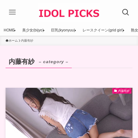
HOME
美少女(bijyo)
巨乳(kyonyuu)
レースクイーン(grid girl)
熟女(
ホーム
内藤有紗
内藤有紗
– category –
内藤有紗