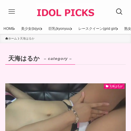
HOME
美少女(bijyo)
巨乳(kyonyuu)
レースクイーン(grid girl)
熟女(
ホーム
天海はるか
天海はるか
– category –
天海はるか