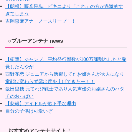
【朗報】藤嶌果歩、ビキニより「これ」の方が過激的す
ぎてしまう
吉岡恵麻アナ ノースリーブ！！
○ブルーアンテナ news
【衝撃】ジャンプ、平均発行部数が100万部割れしたと発
覚したんやが
西野花恋 ジュニアから活躍してたお嬢さんが大人になり
童顔は変わらず露出度を上げてきたー！！
飯田里穂 元てれび戦士であり人気声優のお嬢さんのハタ
チのおっぱい
【悲報】アイドルが歌下手な理由
自分の子供は可愛いぞ
おすすめアンテナサイト！