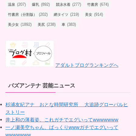
(207)
(892)
(277)
(674)
温泉
爆乳
競泳水着
竹書房
(202)
(219)
(914)
竹書房（分割版）
網タイツ
美女
(1892)
(238)
(383)
美少女
美尻
車
アダルトブログランキングへ
バズアンテナ 芸能ニュース
杉浦友紀アナ おとな時間研究所 大追跡グローバルヒ
ストリー
井上和の薄着姿、これガチでエグいってwwwwwww
一ノ瀬美空ちゃん、ぱっくりwwwガチでエグいって
wwwwwww