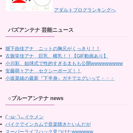
アダルトブログランキングへ
バズアンテナ 芸能ニュース
畑下由佳アナ ニットの胸元がくっきり！！
古旗笑佳アナ 巨乳、横乳！！【GIF動画あり】
小川彩、始球式で性的すぎる太もも公開wwwwwwwww
安藤萌々アナ セクシーポーズ！！
小坂菜緒の最新『下半身』ガチでエグいって・・・
○ブルーアンテナ news
(´･ω･`)←イケメン
バイクでインカムで音楽聴きたいんだが
スーパーライフハック見つけたwwwwww