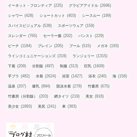
(225)
(2696)
イーネット・フロンティア
グラビアアイドル
(428)
(403)
(189)
シャワー
ショートカット
シースルー
(538)
(159)
スパイスビジュアル
スポーツウェア
(765)
(202)
(229)
スレンダー
セーラー服
パンスト
(1184)
(205)
(515)
(193)
ビーチ
ブレイン
プール
メガネ
(319)
(1315)
ラインコミュニケーションズ
ランジェリー
(209)
(497)
(313)
(1609)
下着
分割版
制服
巨乳
(482)
(2624)
(1427)
(240)
(158)
手ブラ
水着
浴室
浴衣
海
(207)
(894)
(278)
(675)
温泉
爆乳
競泳水着
竹書房
(203)
(219)
(918)
竹書房（分割版）
網タイツ
美女
(1893)
(241)
(383)
美少女
美尻
車