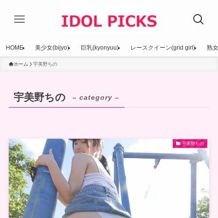
HOME
美少女(bijyo)
巨乳(kyonyuu)
レースクイーン(grid girl)
熟女(
ホーム
宇美野ちの
宇美野ちの
– category –
宇美野ちの