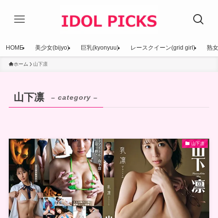
HOME
美少女(bijyo)
巨乳(kyonyuu)
レースクイーン(grid girl)
熟女(
ホーム
山下凛
山下凛
– category –
山下凛