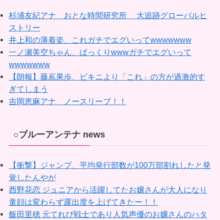
杉浦友紀アナ おとな時間研究所 大追跡グローバルヒ
ストリー
井上和の薄着姿、これガチでエグいってwwwwwww
一ノ瀬美空ちゃん、ぱっくりwwwガチでエグいって
wwwwwww
【朗報】藤嶌果歩、ビキニより「これ」の方が過激的す
ぎてしまう
吉岡恵麻アナ ノースリーブ！！
○ブルーアンテナ news
【衝撃】ジャンプ、平均発行部数が100万部割れしたと発
覚したんやが
西野花恋 ジュニアから活躍してたお嬢さんが大人になり
童顔は変わらず露出度を上げてきたー！！
飯田里穂 元てれび戦士であり人気声優のお嬢さんのハタ