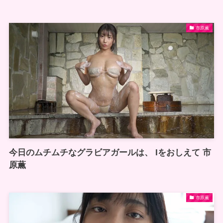
市原薫
今日のムチムチなグラビアガールは、 Iをおしえて 市
原薫
市原薫