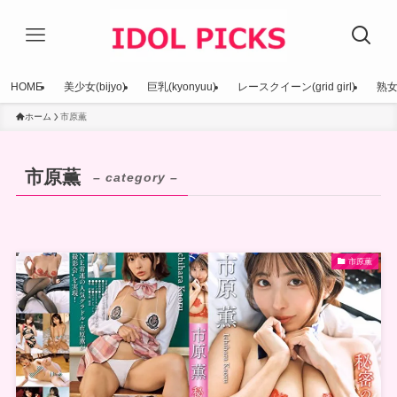
HOME
美少女(bijyo)
巨乳(kyonyuu)
レースクイーン(grid girl)
熟女(
ホーム
市原薫
市原薫
– category –
市原薫