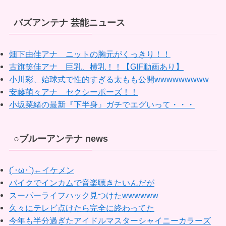
バズアンテナ 芸能ニュース
畑下由佳アナ ニットの胸元がくっきり！！
古旗笑佳アナ 巨乳、横乳！！【GIF動画あり】
小川彩、始球式で性的すぎる太もも公開wwwwwwwww
安藤萌々アナ セクシーポーズ！！
小坂菜緒の最新『下半身』ガチでエグいって・・・
○ブルーアンテナ news
(´･ω･`)←イケメン
バイクでインカムで音楽聴きたいんだが
スーパーライフハック見つけたwwwwww
久々にテレビ点けたら完全に終わってた
今年も半分過ぎたアイドルマスターシャイニーカラーズ