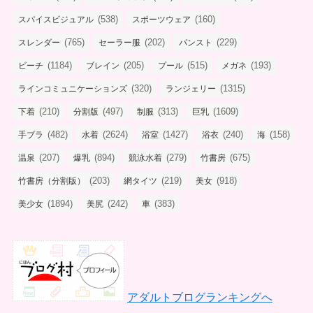
(538)
(160)
スパイスビジュアル
スポーツウェア
(765)
(202)
(229)
スレンダー
セーラー服
パンスト
(1184)
(205)
(515)
(193)
ビーチ
ブレイン
プール
メガネ
(320)
(1315)
ラインコミュニケーションズ
ランジェリー
(210)
(497)
(313)
(1609)
下着
分割版
制服
巨乳
(482)
(2624)
(1427)
(240)
(158)
手ブラ
水着
浴室
浴衣
海
(207)
(894)
(279)
(675)
温泉
爆乳
競泳水着
竹書房
(203)
(219)
(918)
竹書房（分割版）
網タイツ
美女
(1894)
(242)
(383)
美少女
美尻
車
アダルトブログランキングへ