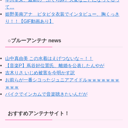
て…
姫野美南アナ ピタピタ衣装でインタビュー、胸くっき
り！！【GIF動画あり】
○ブルーアンテナ news
山中真由美 この水着はえげつないな～！！
【音楽P】蔦谷好位置氏、離婚を公表したんやが
吉木りさ いじめ被害を今明かす訳
お前らが一番シコったジュニアアイドルｗｗｗｗｗｗｗ
ｗｗｗ
バイクでインカムで音楽聴きたいんだが
おすすめアンテナサイト！