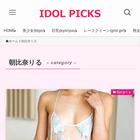
HOME
美少女(bijyo)
巨乳(kyonyuu)
レースクイーン(grid girl)
熟女(
ホーム
朝比奈りる
朝比奈りる
– category –
朝比奈りる