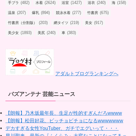
(482)
(2624)
(1427)
(240)
(158)
手ブラ
水着
浴室
浴衣
海
(207)
(894)
(277)
(675)
温泉
爆乳
競泳水着
竹書房
(203)
(219)
(917)
竹書房（分割版）
網タイツ
美女
(1893)
(240)
(383)
美少女
美尻
車
アダルトブログランキングへ
バズアンテナ 芸能ニュース
【朗報】乃木坂最年長、生足が性的すぎんだろwwww
【朗報】松田好花、ビッチョビチョになるwwwwwww
デカすぎる女性YouTuber、ガチでエグいって・・・
早川聖来、最新の『ふくらみ』大変なことになってるっ