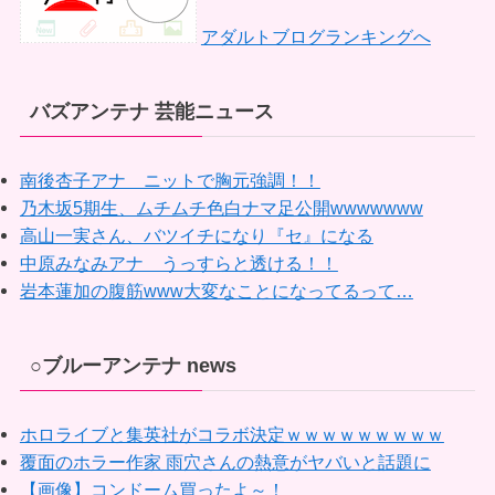
アダルトブログランキングへ
バズアンテナ 芸能ニュース
南後杏子アナ ニットで胸元強調！！
乃木坂5期生、ムチムチ色白ナマ足公開wwwwwww
高山一実さん、バツイチになり『セ』になる
中原みなみアナ うっすらと透ける！！
岩本蓮加の腹筋www大変なことになってるって…
○ブルーアンテナ news
ホロライブと集英社がコラボ決定ｗｗｗｗｗｗｗｗｗ
覆面のホラー作家 雨穴さんの熱意がヤバいと話題に
【画像】コンドーム買ったよ～！