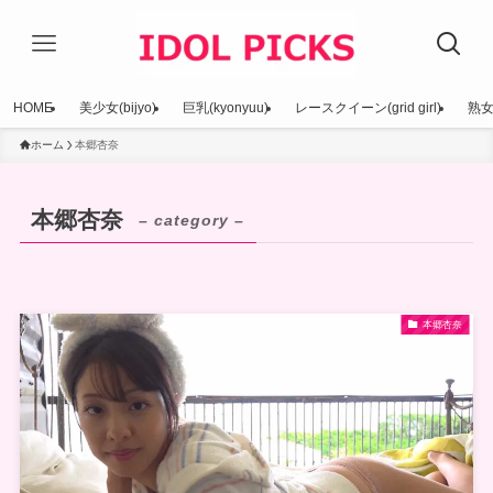
HOME
美少女(bijyo)
巨乳(kyonyuu)
レースクイーン(grid girl)
熟女(
ホーム
本郷杏奈
本郷杏奈
– category –
本郷杏奈