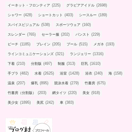
(225)
(2698)
イーネット・フロンティア
グラビアアイドル
(428)
(403)
(189)
シャワー
ショートカット
シースルー
(538)
(160)
スパイスビジュアル
スポーツウェア
(765)
(202)
(229)
スレンダー
セーラー服
パンスト
(1185)
(205)
(515)
(193)
ビーチ
ブレイン
プール
メガネ
(321)
(1316)
ラインコミュニケーションズ
ランジェリー
(210)
(497)
(313)
(1610)
下着
分割版
制服
巨乳
(482)
(2625)
(1428)
(240)
(158)
手ブラ
水着
浴室
浴衣
海
(207)
(895)
(279)
(675)
温泉
爆乳
競泳水着
竹書房
(203)
(220)
(918)
竹書房（分割版）
網タイツ
美女
(1895)
(242)
(383)
美少女
美尻
車