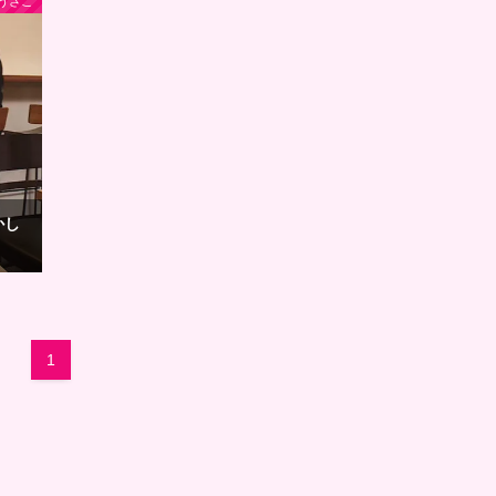
うさこ
かし
1