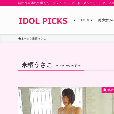
編集部が本気で選んだ、プレミアム・アイドルギャラリー。アフィ
HOME
美少女(bij
ホーム
来栖うさこ
来栖うさこ
– category –
来栖