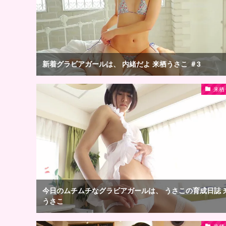
新着グラビアガールは、 内緒だよ 来栖うさこ ＃3
来栖
今日のムチムチなグラビアガールは、 うさこの育成日誌 
うさこ