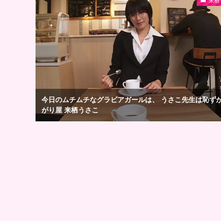
来栖
今日のムチムチなグラビアガールは、 うさこ先生は恥ず
がり屋 来栖うさこ