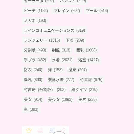
セーラー服
(202)
パンスト
(229)
ビーチ
(1182)
ブレイン
(202)
プール
(514)
メガネ
(193)
ラインコミュニケーションズ
(319)
ランジェリー
(1315)
下着
(209)
分割版
(493)
制服
(313)
巨乳
(1608)
手ブラ
(482)
水着
(2621)
浴室
(1427)
浴衣
(240)
海
(158)
温泉
(207)
爆乳
(893)
競泳水着
(277)
竹書房
(675)
竹書房（分割版）
(203)
網タイツ
(219)
美女
(914)
美少女
(1893)
美尻
(238)
車
(383)