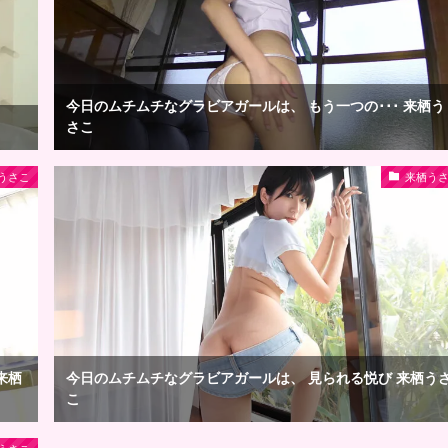
今日のムチムチなグラビアガールは、 もう一つの･･･ 来栖う
さこ
うさこ
来栖う
来栖
今日のムチムチなグラビアガールは、 見られる悦び 来栖う
こ