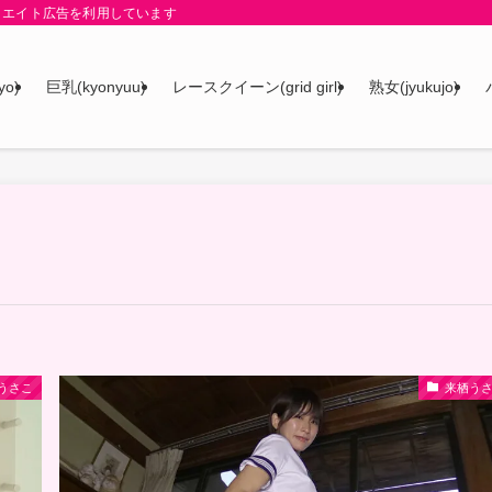
リエイト広告を利用しています
yo)
巨乳(kyonyuu)
レースクイーン(grid girl)
熟女(jyukujo)
うさこ
来栖う