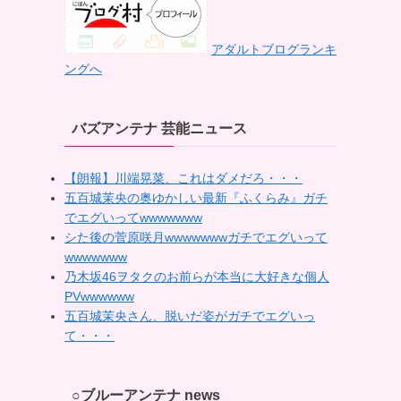
アダルトブログランキ
ングへ
バズアンテナ 芸能ニュース
【朗報】川端晃菜、これはダメだろ・・・
五百城茉央の奥ゆかしい最新『ふくらみ』ガチ
でエグいってwwwwwww
シた後の菅原咲月wwwwwwwガチでエグいって
wwwwwww
乃木坂46ヲタクのお前らが本当に大好きな個人
PVwwwwww
五百城茉央さん、脱いだ姿がガチでエグいっ
て・・・
○ブルーアンテナ news