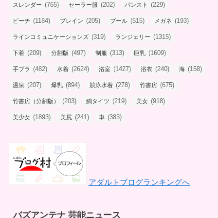
(765)
(202)
(229)
スレンダー
セーラー服
パンスト
(1184)
(205)
(515)
(193)
ビーチ
ブレイン
プール
メガネ
(319)
(1315)
ラインコミュニケーションズ
ランジェリー
(209)
(497)
(313)
(1609)
下着
分割版
制服
巨乳
(482)
(2624)
(1427)
(240)
(158)
手ブラ
水着
浴室
浴衣
海
(207)
(894)
(278)
(675)
温泉
爆乳
競泳水着
竹書房
(203)
(219)
(918)
竹書房（分割版）
網タイツ
美女
(1893)
(241)
(383)
美少女
美尻
車
アダルトブログランキングへ
バズアンテナ 芸能ニュース