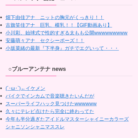
畑下由佳アナ ニットの胸元がくっきり！！
古旗笑佳アナ 巨乳、横乳！！【GIF動画あり】
小川彩、始球式で性的すぎる太もも公開wwwwwwwww
安藤萌々アナ セクシーポーズ！！
小坂菜緒の最新『下半身』ガチでエグいって・・・
○ブルーアンテナ news
(´･ω･`)←イケメン
バイクでインカムで音楽聴きたいんだが
スーパーライフハック見つけたwwwwww
久々にテレビ点けたら完全に終わってた
今年も半分過ぎたアイドルマスターシャイニーカラーズ
シャニソンシャニマススレ