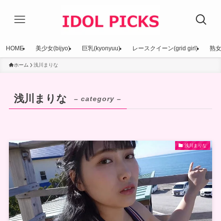
HOME
美少女(bijyo)
巨乳(kyonyuu)
レースクイーン(grid girl)
熟女(
ホーム
浅川まりな
浅川まりな
– category –
浅川まりな