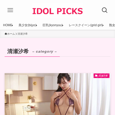
HOME
美少女(bijyo)
巨乳(kyonyuu)
レースクイーン(grid girl)
熟女(
ホーム
清瀬汐希
清瀬汐希
– category –
清瀬汐希