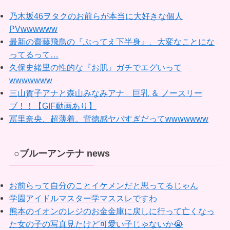
乃木坂46ヲタクのお前らが本当に大好きな個人
PVwwwwww
最新の齋藤飛鳥の『ぶってえ下半身』、大変なことにな
ってるって…
久保史緒里の性的な『お肌』ガチでエグいって
wwwwwww
三山賀子アナと森山みなみアナ 巨乳 ＆ ノースリー
ブ！！【GIF動画あり】
冨里奈央、超薄着。背徳感ヤバすぎだってwwwwwww
○ブルーアンテナ news
お前らって自分のことイケメンだと思ってるじゃん
学園アイドルマスター学マススレですわ
熊本のイオンのレジのお金金庫に戻しに行って亡くなっ
た女の子の写真見たけど可愛い子じゃないか😭