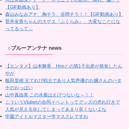
【GIF動画あり】
森山みなみアナ 胸チラ、谷間チラ！！【GIF動画あり】
菅井友香ちゃんのスゲエ『ふくらみ』、大変なことにな
ってるって…
○ブルーアンテナ news
【エンタメ】山本舞香、Hiroとの第1子出産が発覚したん
やが
飯田里穂 元てれび戦士であり人気声優のお嬢さんのハタ
チのおっぱい
山中真由美 この水着はえげつないな～！！
こういうVtuberの合同イベントってグッズの売れ行きで
人気が見える化してしまってあまり良くないよな
学園アイドルマスター学マススレですわ