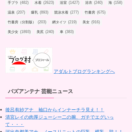
(482)
(2623)
(1427)
(240)
(158)
手ブラ
水着
浴室
浴衣
海
(207)
(893)
(277)
(675)
温泉
爆乳
競泳水着
竹書房
(203)
(219)
(916)
竹書房（分割版）
網タイツ
美女
(1893)
(240)
(383)
美少女
美尻
車
アダルトブログランキングへ
バズアンテナ 芸能ニュース
後呂有紗アナ 袖口からインナーチラ見え！！
清宮レイの肉厚ジューシー二の腕、ガチでエグいっ
て・・・
河出奈都美アナ ノースリニットの巨乳、横乳、脇！！