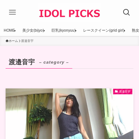
HOME
美少女(bijyo)
巨乳(kyonyuu)
レースクイーン(grid girl)
熟女(
ホーム
渡邉音宇
渡邉音宇
– category –
渡邉音宇