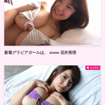
新着グラビアガールは、 snow 花井美理
花井美理