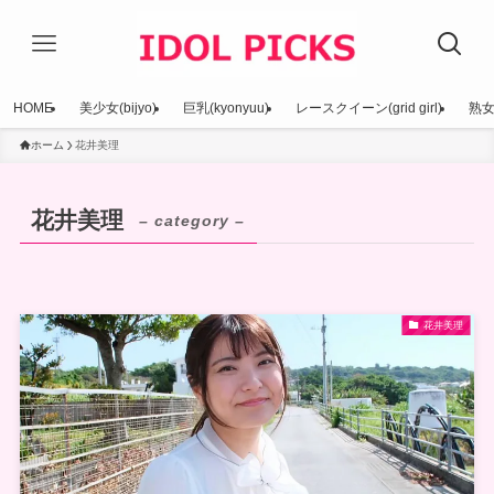
HOME
美少女(bijyo)
巨乳(kyonyuu)
レースクイーン(grid girl)
熟女(
ホーム
花井美理
花井美理
– category –
花井美理