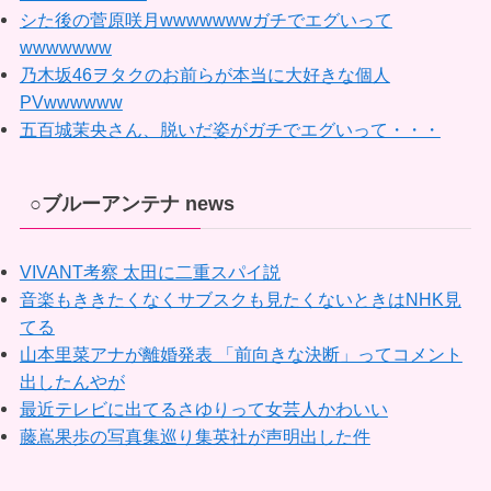
シた後の菅原咲月wwwwwwwガチでエグいって
wwwwwww
乃木坂46ヲタクのお前らが本当に大好きな個人
PVwwwwww
五百城茉央さん、脱いだ姿がガチでエグいって・・・
○ブルーアンテナ news
VIVANT考察 太田に二重スパイ説
音楽もききたくなくサブスクも見たくないときはNHK見
てる
山本里菜アナが離婚発表 「前向きな決断」ってコメント
出したんやが
最近テレビに出てるさゆりって女芸人かわいい
藤嶌果歩の写真集巡り集英社が声明出した件