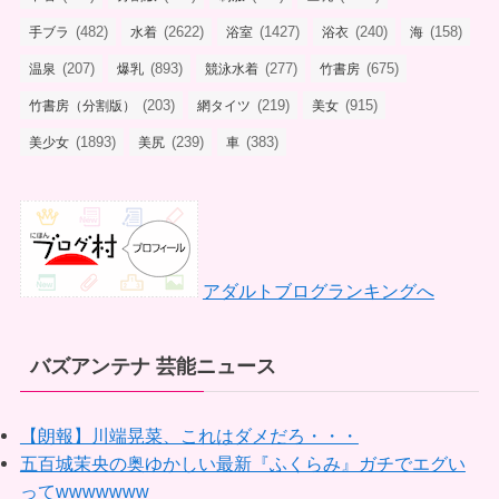
(482)
(2622)
(1427)
(240)
(158)
手ブラ
水着
浴室
浴衣
海
(207)
(893)
(277)
(675)
温泉
爆乳
競泳水着
竹書房
(203)
(219)
(915)
竹書房（分割版）
網タイツ
美女
(1893)
(239)
(383)
美少女
美尻
車
アダルトブログランキングへ
バズアンテナ 芸能ニュース
【朗報】川端晃菜、これはダメだろ・・・
五百城茉央の奥ゆかしい最新『ふくらみ』ガチでエグい
ってwwwwwww