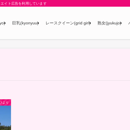
リエイト広告を利用しています
yo)
巨乳(kyonyuu)
レースクイーン(grid girl)
熟女(jyukujo)
ひより