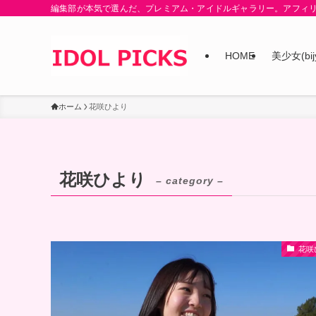
編集部が本気で選んだ、プレミアム・アイドルギャラリー。アフィ
HOME
美少女(bij
ホーム
花咲ひより
花咲ひより
– category –
花咲