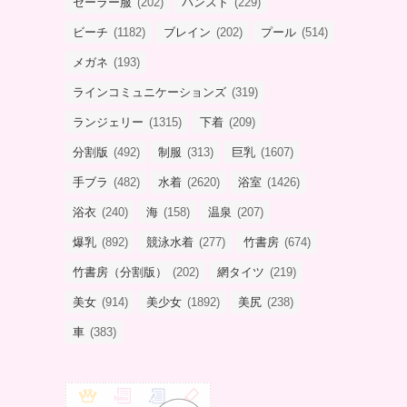
セーラー服
(202)
パンスト
(229)
ビーチ
(1182)
ブレイン
(202)
プール
(514)
メガネ
(193)
ラインコミュニケーションズ
(319)
ランジェリー
(1315)
下着
(209)
分割版
(492)
制服
(313)
巨乳
(1607)
手ブラ
(482)
水着
(2620)
浴室
(1426)
浴衣
(240)
海
(158)
温泉
(207)
爆乳
(892)
競泳水着
(277)
竹書房
(674)
竹書房（分割版）
(202)
網タイツ
(219)
美女
(914)
美少女
(1892)
美尻
(238)
車
(383)