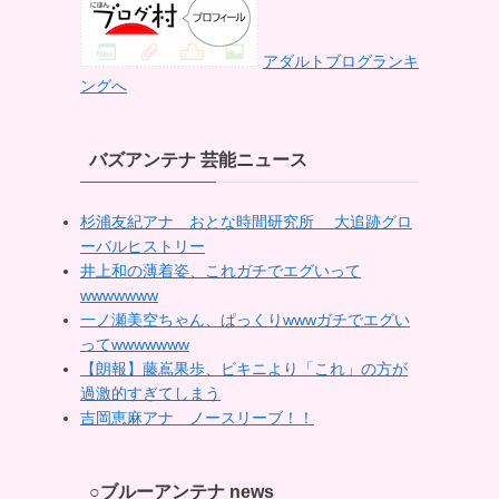
アダルトブログランキ
ングへ
バズアンテナ 芸能ニュース
杉浦友紀アナ おとな時間研究所 大追跡グロ
ーバルヒストリー
井上和の薄着姿、これガチでエグいって
wwwwwww
一ノ瀬美空ちゃん、ぱっくりwwwガチでエグい
ってwwwwwww
【朗報】藤嶌果歩、ビキニより「これ」の方が
過激的すぎてしまう
吉岡恵麻アナ ノースリーブ！！
○ブルーアンテナ news