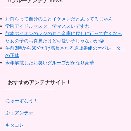
○ブルーアンテナ news
お前らって自分のことイケメンだと思ってるじゃん
学園アイドルマスター学マススレですわ
熊本のイオンのレジのお金金庫に戻しに行って亡くなっ
た女の子の写真見たけど可愛い子じゃないか😭
午前3時から30分だけ増員される通販番組のオペレーター
の正体
今年解散したお笑いグループがかなり豪華
おすすめアンテナサイト！
にゅーすなう！
ぷぅアンテナ
キタコレ