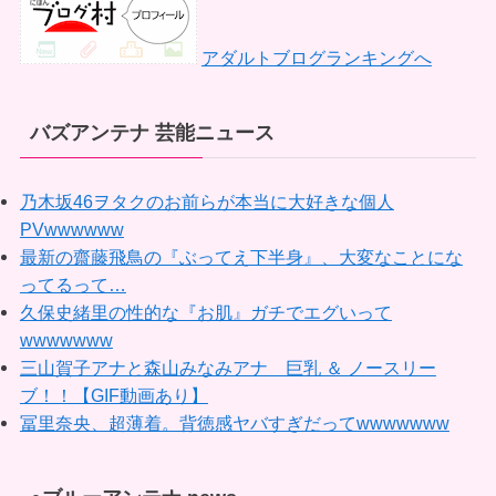
アダルトブログランキングへ
バズアンテナ 芸能ニュース
乃木坂46ヲタクのお前らが本当に大好きな個人
PVwwwwww
最新の齋藤飛鳥の『ぶってえ下半身』、大変なことにな
ってるって…
久保史緒里の性的な『お肌』ガチでエグいって
wwwwwww
三山賀子アナと森山みなみアナ 巨乳 ＆ ノースリー
ブ！！【GIF動画あり】
冨里奈央、超薄着。背徳感ヤバすぎだってwwwwwww