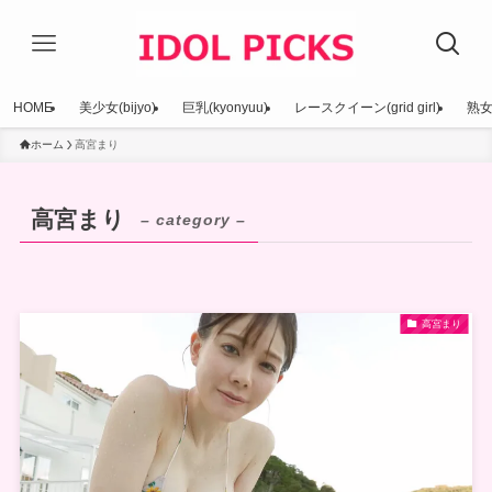
HOME
美少女(bijyo)
巨乳(kyonyuu)
レースクイーン(grid girl)
熟女(
ホーム
高宮まり
高宮まり
– category –
高宮まり