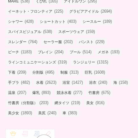
(538)
(165)
(295)
MARE
くびれ
アイドルワン
(225)
(2694)
イーネット・フロンティア
グラビアアイドル
(428)
(403)
(189)
シャワー
ショートカット
シースルー
(538)
(159)
スパイスビジュアル
スポーツウェア
(764)
(202)
(229)
スレンダー
セーラー服
パンスト
(1183)
(204)
(514)
(193)
ビーチ
ブレイン
プール
メガネ
(319)
(1315)
ラインコミュニケーションズ
ランジェリー
(209)
(495)
(313)
(1608)
下着
分割版
制服
巨乳
(482)
(2623)
(1427)
(240)
(158)
手ブラ
水着
浴室
浴衣
海
(207)
(893)
(277)
(675)
温泉
爆乳
競泳水着
竹書房
(203)
(219)
(916)
竹書房（分割版）
網タイツ
美女
(1893)
(240)
(383)
美少女
美尻
車