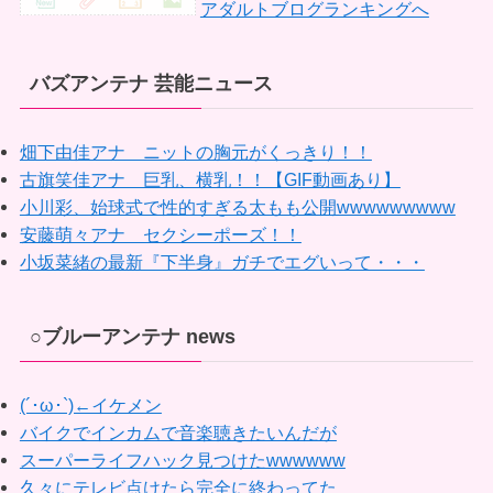
アダルトブログランキングへ
バズアンテナ 芸能ニュース
畑下由佳アナ ニットの胸元がくっきり！！
古旗笑佳アナ 巨乳、横乳！！【GIF動画あり】
小川彩、始球式で性的すぎる太もも公開wwwwwwwww
安藤萌々アナ セクシーポーズ！！
小坂菜緒の最新『下半身』ガチでエグいって・・・
○ブルーアンテナ news
(´･ω･`)←イケメン
バイクでインカムで音楽聴きたいんだが
スーパーライフハック見つけたwwwwww
久々にテレビ点けたら完全に終わってた