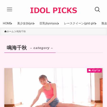
HOME
美少女(bijyo)
巨乳(kyonyuu)
レースクイーン(grid girl)
熟女(
ホーム
鳴海千秋
鳴海千秋
– category –
鳴海千秋