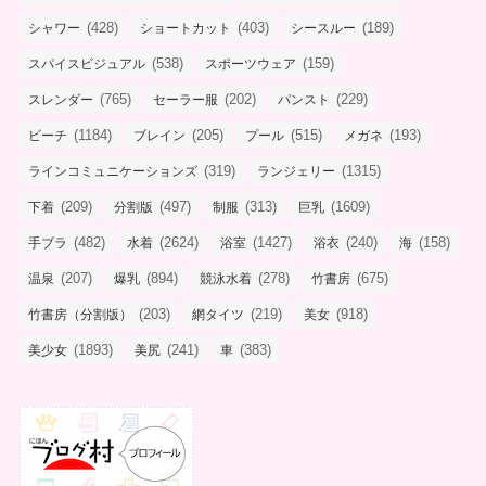
(428)
(403)
(189)
シャワー
ショートカット
シースルー
(538)
(159)
スパイスビジュアル
スポーツウェア
(765)
(202)
(229)
スレンダー
セーラー服
パンスト
(1184)
(205)
(515)
(193)
ビーチ
ブレイン
プール
メガネ
(319)
(1315)
ラインコミュニケーションズ
ランジェリー
(209)
(497)
(313)
(1609)
下着
分割版
制服
巨乳
(482)
(2624)
(1427)
(240)
(158)
手ブラ
水着
浴室
浴衣
海
(207)
(894)
(278)
(675)
温泉
爆乳
競泳水着
竹書房
(203)
(219)
(918)
竹書房（分割版）
網タイツ
美女
(1893)
(241)
(383)
美少女
美尻
車