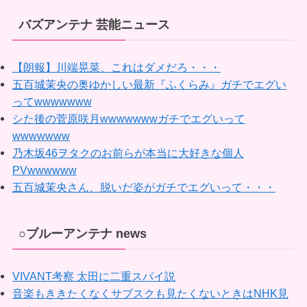
バズアンテナ 芸能ニュース
【朗報】川端晃菜、これはダメだろ・・・
五百城茉央の奥ゆかしい最新『ふくらみ』ガチでエグい
ってwwwwwww
シた後の菅原咲月wwwwwwwガチでエグいって
wwwwwww
乃木坂46ヲタクのお前らが本当に大好きな個人
PVwwwwww
五百城茉央さん、脱いだ姿がガチでエグいって・・・
○ブルーアンテナ news
VIVANT考察 太田に二重スパイ説
音楽もききたくなくサブスクも見たくないときはNHK見