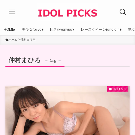
HOME
美少女(bijyo)
巨乳(kyonyuu)
レースクイーン(grid girl)
熟女(
ホーム
仲村まひろ
仲村まひろ
– tag –
仲村まひろ