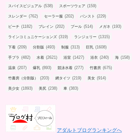
(538)
(159)
スパイスビジュアル
スポーツウェア
(762)
(202)
(229)
スレンダー
セーラー服
パンスト
(1182)
(202)
(514)
(193)
ビーチ
ブレイン
プール
メガネ
(319)
(1315)
ラインコミュニケーションズ
ランジェリー
(209)
(493)
(313)
(1608)
下着
分割版
制服
巨乳
(482)
(2621)
(1427)
(240)
(158)
手ブラ
水着
浴室
浴衣
海
(207)
(893)
(277)
(675)
温泉
爆乳
競泳水着
竹書房
(203)
(219)
(914)
竹書房（分割版）
網タイツ
美女
(1893)
(238)
(383)
美少女
美尻
車
アダルトブログランキングへ