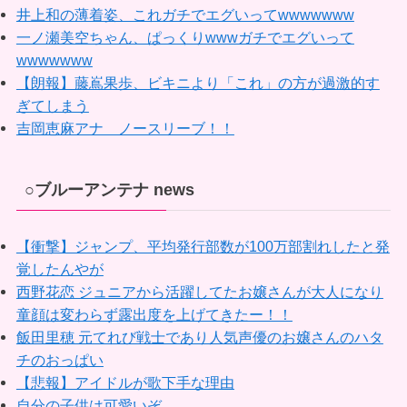
井上和の薄着姿、これガチでエグいってwwwwwww
一ノ瀬美空ちゃん、ぱっくりwwwガチでエグいって
wwwwwww
【朗報】藤嶌果歩、ビキニより「これ」の方が過激的す
ぎてしまう
吉岡恵麻アナ ノースリーブ！！
○ブルーアンテナ news
【衝撃】ジャンプ、平均発行部数が100万部割れしたと発
覚したんやが
西野花恋 ジュニアから活躍してたお嬢さんが大人になり
童顔は変わらず露出度を上げてきたー！！
飯田里穂 元てれび戦士であり人気声優のお嬢さんのハタ
チのおっぱい
【悲報】アイドルが歌下手な理由
自分の子供は可愛いぞ