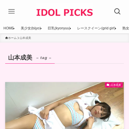
HOME
美少女(bijyo)
巨乳(kyonyuu)
レースクイーン(grid girl)
熟女(
ホーム
山本成美
山本成美
– tag –
山本成美