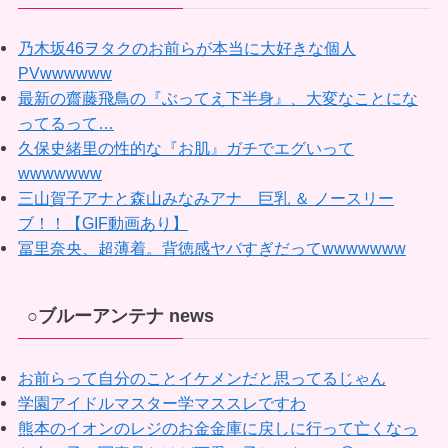
乃木坂46ヲタクのお前らが本当に大好きな個人
PVwwwwww
最新の齋藤飛鳥の『ぶってえ下半身』、大変なことにな
ってるって…
久保史緒里の性的な『お肌』ガチでエグいって
wwwwwww
三山賀子アナと森山みなみアナ 巨乳 ＆ ノースリー
ブ！！【GIF動画あり】
冨里奈央、超薄着。背徳感ヤバすぎだってwwwwwww
○ブルーアンテナ news
お前らって自分のことイケメンだと思ってるじゃん
学園アイドルマスター学マススレですわ
熊本のイオンのレジのお金金庫に戻しに行って亡くなっ