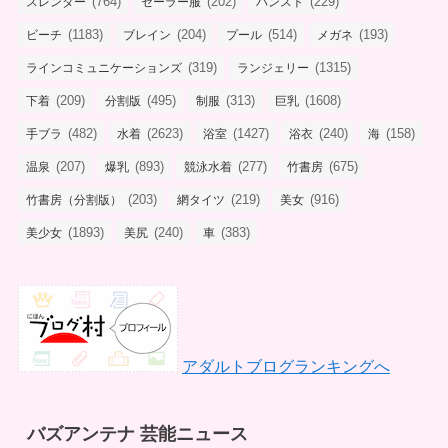
(764)
(202)
(229)
スレンダー
セーラー服
パンスト
(1183)
(204)
(514)
(193)
ビーチ
ブレイン
プール
メガネ
(319)
(1315)
ラインコミュニケーションズ
ランジェリー
(209)
(495)
(313)
(1608)
下着
分割版
制服
巨乳
(482)
(2623)
(1427)
(240)
(158)
手ブラ
水着
浴室
浴衣
海
(207)
(893)
(277)
(675)
温泉
爆乳
競泳水着
竹書房
(203)
(219)
(916)
竹書房（分割版）
網タイツ
美女
(1893)
(240)
(383)
美少女
美尻
車
アダルトブログランキングへ
バズアンテナ 芸能ニュース