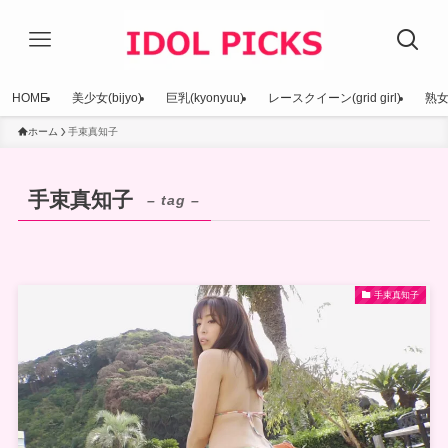
HOME
美少女(bijyo)
巨乳(kyonyuu)
レースクイーン(grid girl)
熟女(
ホーム
手束真知子
手束真知子
– tag –
手束真知子