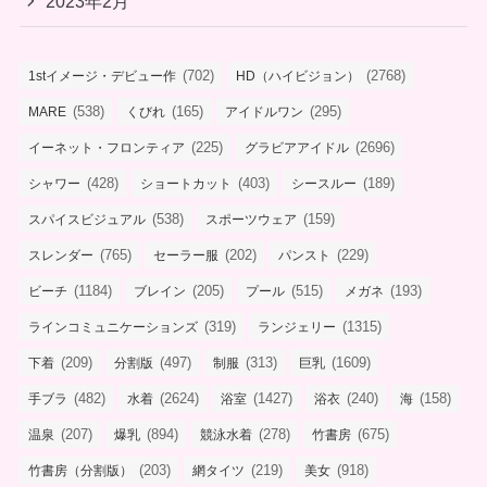
2023年2月
(702)
(2768)
1stイメージ・デビュー作
HD（ハイビジョン）
(538)
(165)
(295)
MARE
くびれ
アイドルワン
(225)
(2696)
イーネット・フロンティア
グラビアアイドル
(428)
(403)
(189)
シャワー
ショートカット
シースルー
(538)
(159)
スパイスビジュアル
スポーツウェア
(765)
(202)
(229)
スレンダー
セーラー服
パンスト
(1184)
(205)
(515)
(193)
ビーチ
ブレイン
プール
メガネ
(319)
(1315)
ラインコミュニケーションズ
ランジェリー
(209)
(497)
(313)
(1609)
下着
分割版
制服
巨乳
(482)
(2624)
(1427)
(240)
(158)
手ブラ
水着
浴室
浴衣
海
(207)
(894)
(278)
(675)
温泉
爆乳
競泳水着
竹書房
(203)
(219)
(918)
竹書房（分割版）
網タイツ
美女