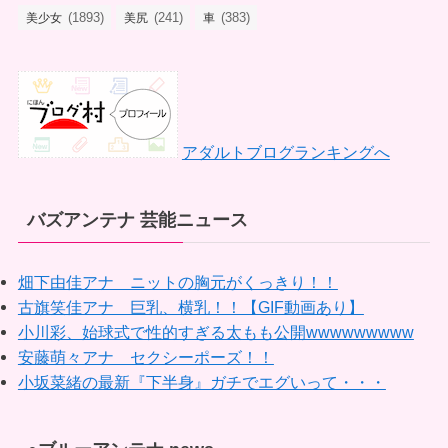
(1893)
(241)
(383)
美少女
美尻
車
アダルトブログランキングへ
バズアンテナ 芸能ニュース
畑下由佳アナ ニットの胸元がくっきり！！
古旗笑佳アナ 巨乳、横乳！！【GIF動画あり】
小川彩、始球式で性的すぎる太もも公開wwwwwwwww
安藤萌々アナ セクシーポーズ！！
小坂菜緒の最新『下半身』ガチでエグいって・・・