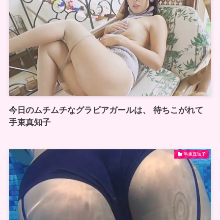
今日のムチムチなグラビアガールは、 待ちこがれて
手束真知子
手束真知子