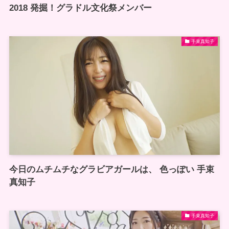
2018 発掘！グラドル文化祭メンバー
手束真知子
今日のムチムチなグラビアガールは、 色っぽい 手束
真知子
手束真知子