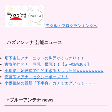
アダルトブログランキングへ
バズアンテナ 芸能ニュース
畑下由佳アナ ニットの胸元がくっきり！！
古旗笑佳アナ 巨乳、横乳！！【GIF動画あり】
小川彩、始球式で性的すぎる太もも公開wwwwwwwww
安藤萌々アナ セクシーポーズ！！
小坂菜緒の最新『下半身』ガチでエグいって・・・
○ブルーアンテナ news