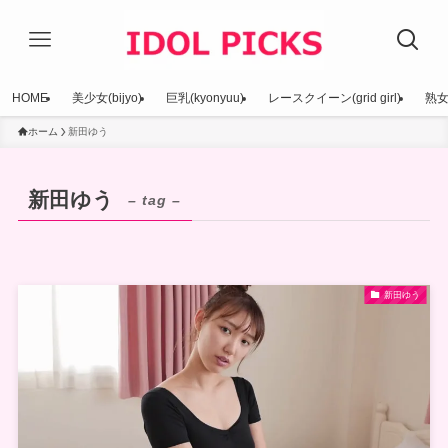
HOME
美少女(bijyo)
巨乳(kyonyuu)
レースクイーン(grid girl)
熟女(
ホーム
新田ゆう
新田ゆう
– tag –
新田ゆう