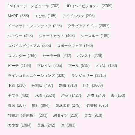
(702)
(2769)
1stイメージ・デビュー作
HD（ハイビジョン）
(538)
(165)
(296)
MARE
くびれ
アイドルワン
(225)
(2697)
イーネット・フロンティア
グラビアアイドル
(428)
(403)
(189)
シャワー
ショートカット
シースルー
(538)
(160)
スパイスビジュアル
スポーツウェア
(765)
(202)
(229)
スレンダー
セーラー服
パンスト
(1184)
(205)
(515)
(193)
ビーチ
ブレイン
プール
メガネ
(320)
(1315)
ラインコミュニケーションズ
ランジェリー
(210)
(497)
(313)
(1609)
下着
分割版
制服
巨乳
(482)
(2624)
(1427)
(240)
(158)
手ブラ
水着
浴室
浴衣
海
(207)
(894)
(279)
(675)
温泉
爆乳
競泳水着
竹書房
(203)
(219)
(918)
竹書房（分割版）
網タイツ
美女
(1894)
(242)
(383)
美少女
美尻
車