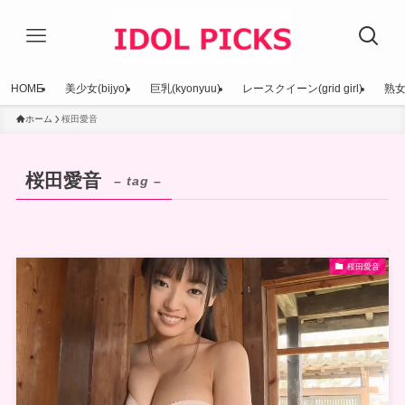
HOME
美少女(bijyo)
巨乳(kyonyuu)
レースクイーン(grid girl)
熟女(
ホーム
桜田愛音
桜田愛音
– tag –
桜田愛音