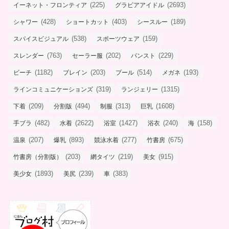
(225)
(2693)
イーネット・フロンティア
グラビアアイドル
(428)
(403)
(189)
シャワー
ショートカット
シースルー
(538)
(159)
スパイスビジュアル
スポーツウェア
(763)
(202)
(229)
スレンダー
セーラー服
パンスト
(1182)
(203)
(514)
(193)
ビーチ
ブレイン
プール
メガネ
(319)
(1315)
ラインコミュニケーションズ
ランジェリー
(209)
(494)
(313)
(1608)
下着
分割版
制服
巨乳
(482)
(2622)
(1427)
(240)
(158)
手ブラ
水着
浴室
浴衣
海
(207)
(893)
(277)
(675)
温泉
爆乳
競泳水着
竹書房
(203)
(219)
(915)
竹書房（分割版）
網タイツ
美女
(1893)
(239)
(383)
美少女
美尻
車