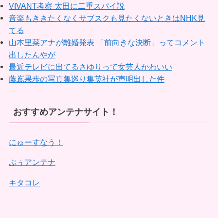
VIVANT考察 太田に二重スパイ説
音楽もききたくなくサブスクも見たくないときはNHK見
てる
山本里菜アナが離婚発表 「前向きな決断」ってコメント
出したんやが
最近テレビに出てるさゆりって女芸人かわいい
藤嶌果歩の写真集巡り集英社が声明出した件
おすすめアンテナサイト！
にゅーすなう！
ぷぅアンテナ
キタコレ