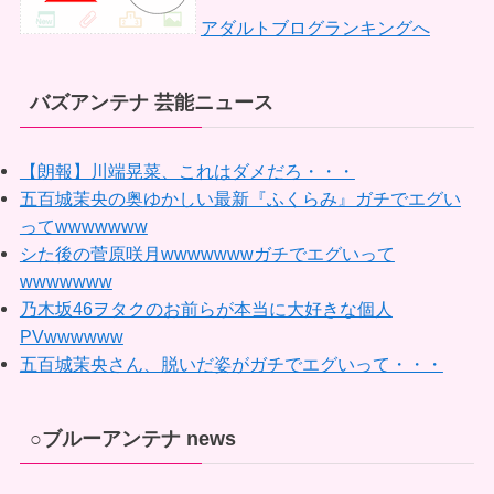
アダルトブログランキングへ
バズアンテナ 芸能ニュース
【朗報】川端晃菜、これはダメだろ・・・
五百城茉央の奥ゆかしい最新『ふくらみ』ガチでエグい
ってwwwwwww
シた後の菅原咲月wwwwwwwガチでエグいって
wwwwwww
乃木坂46ヲタクのお前らが本当に大好きな個人
PVwwwwww
五百城茉央さん、脱いだ姿がガチでエグいって・・・
○ブルーアンテナ news