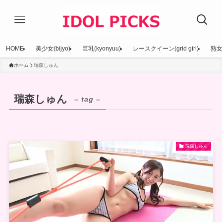
HOME
美少女(bijyo)
巨乳(kyonyuu)
レースクイーン(grid girl)
熟女(
ホーム
瑞森しゅん
瑞森しゅん
– tag –
瑞森しゅん