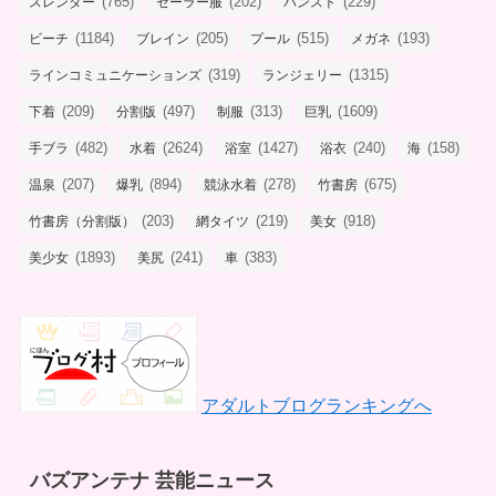
(765)
(202)
(229)
スレンダー
セーラー服
パンスト
(1184)
(205)
(515)
(193)
ビーチ
ブレイン
プール
メガネ
(319)
(1315)
ラインコミュニケーションズ
ランジェリー
(209)
(497)
(313)
(1609)
下着
分割版
制服
巨乳
(482)
(2624)
(1427)
(240)
(158)
手ブラ
水着
浴室
浴衣
海
(207)
(894)
(278)
(675)
温泉
爆乳
競泳水着
竹書房
(203)
(219)
(918)
竹書房（分割版）
網タイツ
美女
(1893)
(241)
(383)
美少女
美尻
車
アダルトブログランキングへ
バズアンテナ 芸能ニュース