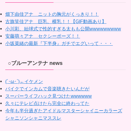
畑下由佳アナ ニットの胸元がくっきり！！
古旗笑佳アナ 巨乳、横乳！！【GIF動画あり】
小川彩、始球式で性的すぎる太もも公開wwwwwwwww
安藤萌々アナ セクシーポーズ！！
小坂菜緒の最新『下半身』ガチでエグいって・・・
○ブルーアンテナ news
(´･ω･`)←イケメン
バイクでインカムで音楽聴きたいんだが
スーパーライフハック見つけたwwwwww
久々にテレビ点けたら完全に終わってた
今年も半分過ぎたアイドルマスターシャイニーカラーズ
シャニソンシャニマススレ