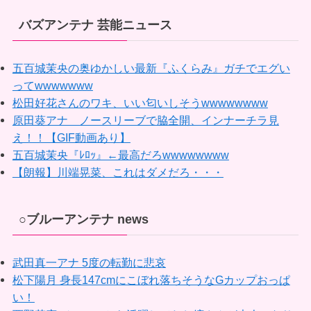
バズアンテナ 芸能ニュース
五百城茉央の奥ゆかしい最新『ふくらみ』ガチでエグい
ってwwwwwww
松田好花さんのワキ、いい匂いしそうwwwwwwww
原田葵アナ ノースリーブで脇全開、インナーチラ見
え！！【GIF動画あり】
五百城茉央『ﾚﾛｯ』←最高だろwwwwwwww
【朗報】川端晃菜、これはダメだろ・・・
○ブルーアンテナ news
武田真一アナ 5度の転勤に悲哀
松下陽月 身長147cmにこぼれ落ちそうなGカップおっぱ
い！