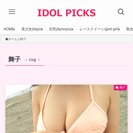
HOME
美少女(bijyo)
巨乳(kyonyuu)
レースクイーン(grid girl)
熟女(
ホーム
舞子
舞子
– tag –
舞子