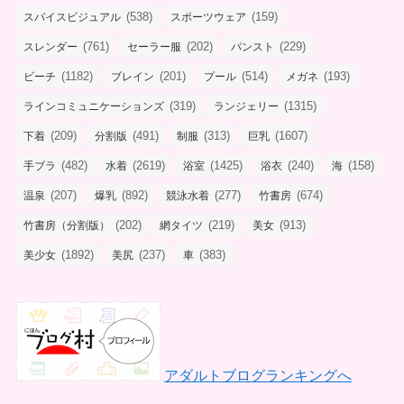
(538)
(159)
スパイスビジュアル
スポーツウェア
(761)
(202)
(229)
スレンダー
セーラー服
パンスト
(1182)
(201)
(514)
(193)
ビーチ
ブレイン
プール
メガネ
(319)
(1315)
ラインコミュニケーションズ
ランジェリー
(209)
(491)
(313)
(1607)
下着
分割版
制服
巨乳
(482)
(2619)
(1425)
(240)
(158)
手ブラ
水着
浴室
浴衣
海
(207)
(892)
(277)
(674)
温泉
爆乳
競泳水着
竹書房
(202)
(219)
(913)
竹書房（分割版）
網タイツ
美女
(1892)
(237)
(383)
美少女
美尻
車
アダルトブログランキングへ