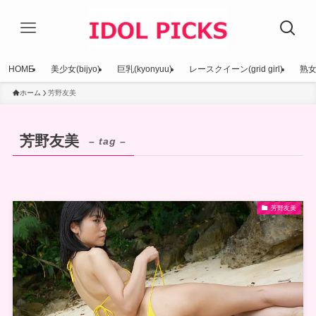
HOME
美少女(bijyo)
巨乳(kyonyuu)
レースクイーン(grid girl)
熟女(
ホーム
芳野友美
芳野友美
– tag –
芳野友美