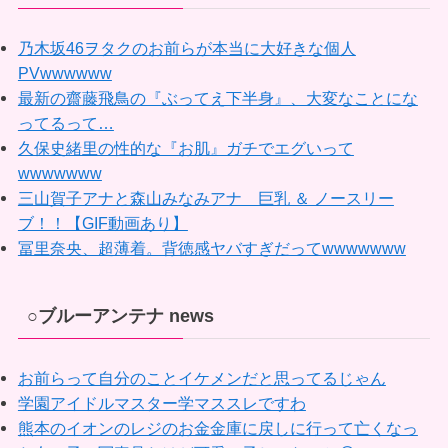
乃木坂46ヲタクのお前らが本当に大好きな個人
PVwwwwww
最新の齋藤飛鳥の『ぶってえ下半身』、大変なことにな
ってるって…
久保史緒里の性的な『お肌』ガチでエグいって
wwwwwww
三山賀子アナと森山みなみアナ 巨乳 ＆ ノースリー
ブ！！【GIF動画あり】
冨里奈央、超薄着。背徳感ヤバすぎだってwwwwwww
○ブルーアンテナ news
お前らって自分のことイケメンだと思ってるじゃん
学園アイドルマスター学マススレですわ
熊本のイオンのレジのお金金庫に戻しに行って亡くなっ