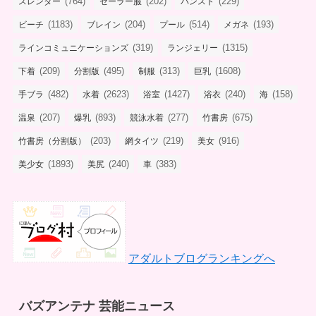
(764)
(202)
(229)
スレンダー
セーラー服
パンスト
(1183)
(204)
(514)
(193)
ビーチ
ブレイン
プール
メガネ
(319)
(1315)
ラインコミュニケーションズ
ランジェリー
(209)
(495)
(313)
(1608)
下着
分割版
制服
巨乳
(482)
(2623)
(1427)
(240)
(158)
手ブラ
水着
浴室
浴衣
海
(207)
(893)
(277)
(675)
温泉
爆乳
競泳水着
竹書房
(203)
(219)
(916)
竹書房（分割版）
網タイツ
美女
(1893)
(240)
(383)
美少女
美尻
車
アダルトブログランキングへ
バズアンテナ 芸能ニュース