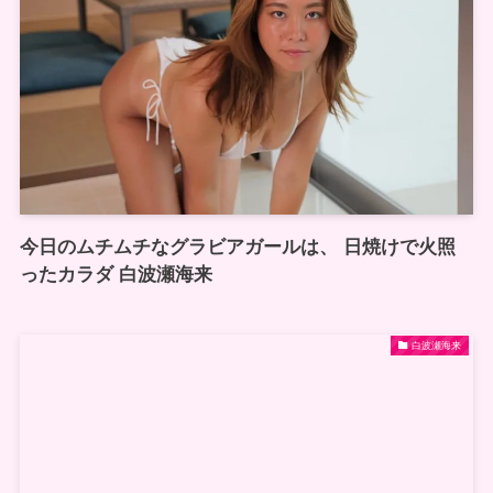
今日のムチムチなグラビアガールは、 日焼けで火照
ったカラダ 白波瀬海来
白波瀬海来