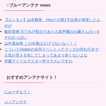
○ブルーアンテナ news
【エンタメ】山本舞香、Hiroとの第1子出産が発覚したん
やが
飯田里穂 元てれび戦士であり人気声優のお嬢さんのハタ
チのおっぱい
山中真由美 この水着はえげつないな～！！
こういうVtuberの合同イベントってグッズの売れ行きで
人気が見える化してしまってあまり良くないよな
学園アイドルマスター学マススレですわ
おすすめアンテナサイト！
にゅーすなう！
ぷぅアンテナ