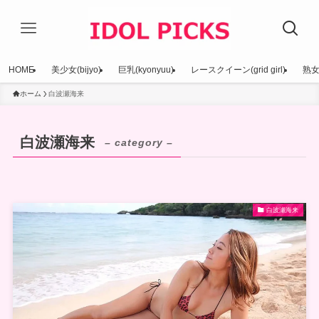
HOME
美少女(bijyo)
巨乳(kyonyuu)
レースクイーン(grid girl)
熟女(
ホーム
白波瀬海来
白波瀬海来
– category –
白波瀬海来