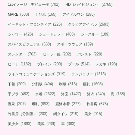
(702)
(2765)
1stイメージ・デビュー作
HD（ハイビジョン）
(538)
(165)
(295)
MARE
くびれ
アイドルワン
(225)
(2693)
イーネット・フロンティア
グラビアアイドル
(428)
(403)
(189)
シャワー
ショートカット
シースルー
(538)
(159)
スパイスビジュアル
スポーツウェア
(763)
(202)
(229)
スレンダー
セーラー服
パンスト
(1182)
(203)
(514)
(193)
ビーチ
ブレイン
プール
メガネ
(319)
(1315)
ラインコミュニケーションズ
ランジェリー
(209)
(494)
(313)
(1608)
下着
分割版
制服
巨乳
(482)
(2622)
(1427)
(240)
(158)
手ブラ
水着
浴室
浴衣
海
(207)
(893)
(277)
(675)
温泉
爆乳
競泳水着
竹書房
(203)
(219)
(915)
竹書房（分割版）
網タイツ
美女
(1893)
(239)
(383)
美少女
美尻
車