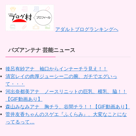
アダルトブログランキングへ
バズアンテナ 芸能ニュース
後呂有紗アナ 袖口からインナーチラ見え！！
清宮レイの肉厚ジューシー二の腕、ガチでエグいっ
て・・・
河出奈都美アナ ノースリニットの巨乳、横乳、脇！！
【GIF動画あり】
森山みなみアナ 胸チラ、谷間チラ！！【GIF動画あり】
菅井友香ちゃんのスゲエ『ふくらみ』、大変なことにな
ってるって…