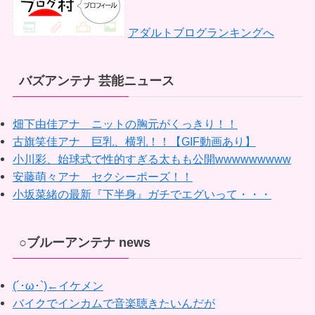
アダルトブログランキングへ
バズアンテナ 芸能ニュース
畑下由佳アナ ニットの胸元がくっきり！！
古旗笑佳アナ 巨乳、横乳！！【GIF動画あり】
小川彩、始球式で性的すぎる太もも公開wwwwwwwww
安藤萌々アナ セクシーポーズ！！
小坂菜緒の最新『下半身』ガチでエグいって・・・
○ブルーアンテナ news
(´･ω･`)←イケメン
バイクでインカムで音楽聴きたいんだが