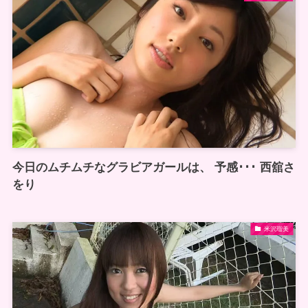
今日のムチムチなグラビアガールは、 予感･･･ 西舘さ
をり
米沢瑠美