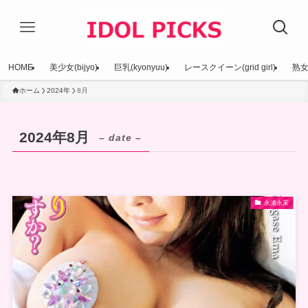
HOME
美少女(bijyo)
巨乳(kyonyuu)
レースクイーン(grid girl)
熟女(
ホーム
2024年
8月
2024年8月
– date –
永瀬永茉