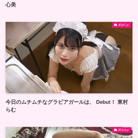
心美
東村らむ
今日のムチムチなグラビアガールは、 Debut！ 東村
らむ
田中みか