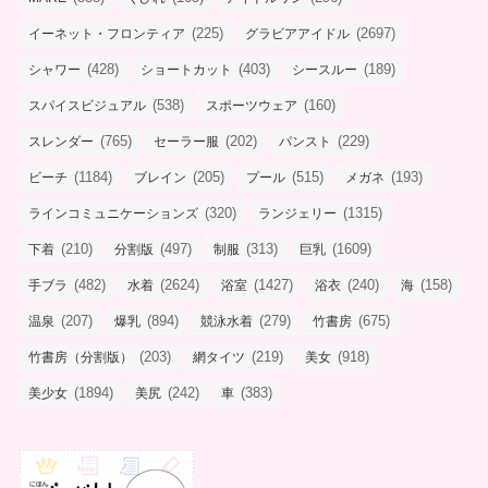
(225)
(2697)
イーネット・フロンティア
グラビアアイドル
(428)
(403)
(189)
シャワー
ショートカット
シースルー
(538)
(160)
スパイスビジュアル
スポーツウェア
(765)
(202)
(229)
スレンダー
セーラー服
パンスト
(1184)
(205)
(515)
(193)
ビーチ
ブレイン
プール
メガネ
(320)
(1315)
ラインコミュニケーションズ
ランジェリー
(210)
(497)
(313)
(1609)
下着
分割版
制服
巨乳
(482)
(2624)
(1427)
(240)
(158)
手ブラ
水着
浴室
浴衣
海
(207)
(894)
(279)
(675)
温泉
爆乳
競泳水着
竹書房
(203)
(219)
(918)
竹書房（分割版）
網タイツ
美女
(1894)
(242)
(383)
美少女
美尻
車