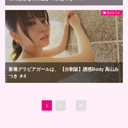
高山みつき
新着グラビアガールは、 【分割版】誘惑Body 高山み
つき ＃4
1
2
...
43