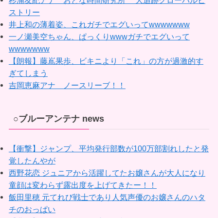
杉浦友紀アナ おとな時間研究所 大追跡グローバルヒ
ストリー
井上和の薄着姿、これガチでエグいってwwwwwww
一ノ瀬美空ちゃん、ぱっくりwwwガチでエグいって
wwwwwww
【朗報】藤嶌果歩、ビキニより「これ」の方が過激的す
ぎてしまう
吉岡恵麻アナ ノースリーブ！！
○ブルーアンテナ news
【衝撃】ジャンプ、平均発行部数が100万部割れしたと発
覚したんやが
西野花恋 ジュニアから活躍してたお嬢さんが大人になり
童顔は変わらず露出度を上げてきたー！！
飯田里穂 元てれび戦士であり人気声優のお嬢さんのハタ
チのおっぱい