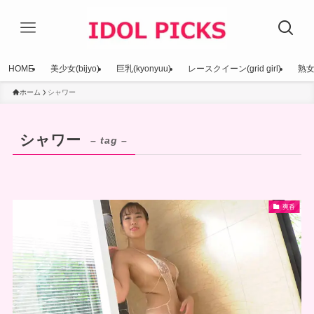
HOME
美少女(bijyo)
巨乳(kyonyuu)
レースクイーン(grid girl)
熟女(
ホーム
シャワー
シャワー
– tag –
爽香