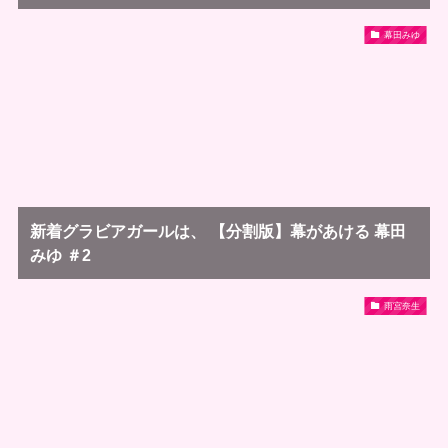
幕田みゆ
新着グラビアガールは、 【分割版】幕があける 幕田
みゆ ＃2
雨宮奈生