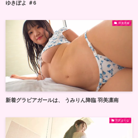
ゆきぽよ ＃6
羽美凛南
新着グラビアガールは、 うみりん降臨 羽美凛南
芹沢まりな