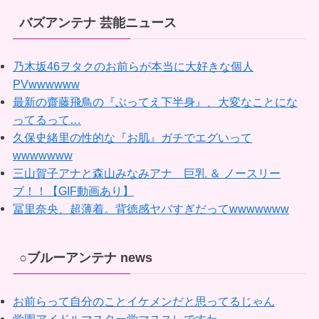
バズアンテナ 芸能ニュース
乃木坂46ヲタクのお前らが本当に大好きな個人
PVwwwwww
最新の齋藤飛鳥の『ぶってえ下半身』、大変なことにな
ってるって…
久保史緒里の性的な『お肌』ガチでエグいって
wwwwwww
三山賀子アナと森山みなみアナ 巨乳 ＆ ノースリー
ブ！！【GIF動画あり】
冨里奈央、超薄着。背徳感ヤバすぎだってwwwwwww
○ブルーアンテナ news
お前らって自分のことイケメンだと思ってるじゃん