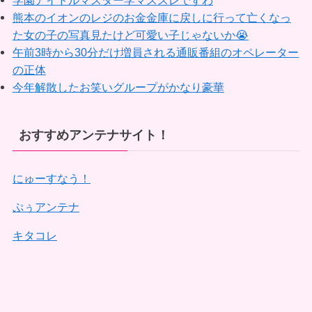
学園アイドルマスター学マススレですわ
熊本のイオンのレジのお金金庫に戻しに行って亡くなっ
た女の子の写真見たけど可愛い子じゃないか😭
午前3時から30分だけ増員される通販番組のオペレーター
の正体
今年解散したお笑いグループがかなり豪華
おすすめアンテナサイト！
にゅーすなう！
ぷぅアンテナ
キタコレ