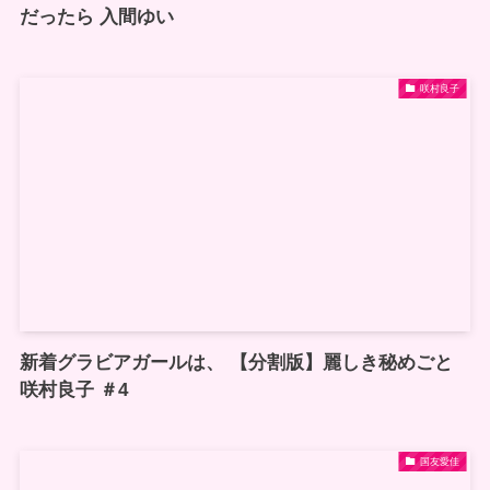
だったら 入間ゆい
咲村良子
新着グラビアガールは、 【分割版】麗しき秘めごと
咲村良子 ＃4
国友愛佳