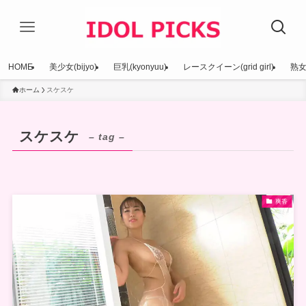
HOME
美少女(bijyo)
巨乳(kyonyuu)
レースクイーン(grid girl)
熟女(
ホーム
スケスケ
スケスケ
– tag –
爽香