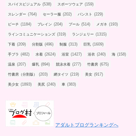
(538)
(159)
スパイスビジュアル
スポーツウェア
(764)
(202)
(229)
スレンダー
セーラー服
パンスト
(1184)
(204)
(514)
(193)
ビーチ
ブレイン
プール
メガネ
(319)
(1315)
ラインコミュニケーションズ
ランジェリー
(209)
(496)
(313)
(1609)
下着
分割版
制服
巨乳
(482)
(2624)
(1427)
(240)
(158)
手ブラ
水着
浴室
浴衣
海
(207)
(894)
(277)
(675)
温泉
爆乳
競泳水着
竹書房
(203)
(219)
(917)
竹書房（分割版）
網タイツ
美女
(1893)
(240)
(383)
美少女
美尻
車
アダルトブログランキングへ