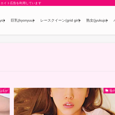
リエイト広告を利用しています
yo)
巨乳(kyonyuu)
レースクイーン(grid girl)
熟女(jyukujo)
はるか
柴