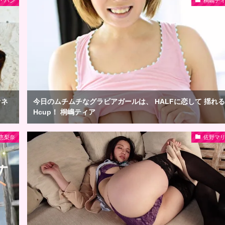
・パン
桐嶋テ
ァネ
今日のムチムチなグラビアガールは、 HALFに恋して 揺れる
Hcup！ 桐嶋ティア
恵梨奈
佐野マ