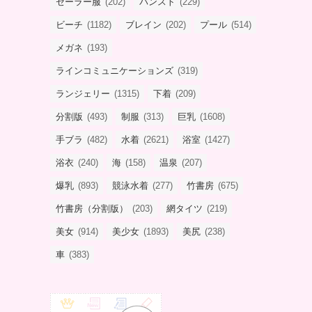
セーラー服
(202)
パンスト
(229)
ビーチ
(1182)
ブレイン
(202)
プール
(514)
メガネ
(193)
ラインコミュニケーションズ
(319)
ランジェリー
(1315)
下着
(209)
分割版
(493)
制服
(313)
巨乳
(1608)
手ブラ
(482)
水着
(2621)
浴室
(1427)
浴衣
(240)
海
(158)
温泉
(207)
爆乳
(893)
競泳水着
(277)
竹書房
(675)
竹書房（分割版）
(203)
網タイツ
(219)
美女
(914)
美少女
(1893)
美尻
(238)
車
(383)