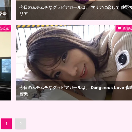
今日のムチムチなグラビアガールは、 マリアに恋して 佐野
梨奈
リア
安位薫
森咲
さ
今日のムチムチなグラビアガールは、 Dangerous Love 森
智美
1
2