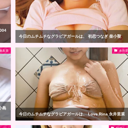
04
今日のムチムチなグラビアガールは、 初恋つなぎ 柴小聖
麻友美
永井
小島
今日のムチムチなグラビアガールは、 Love Rina 永井里菜