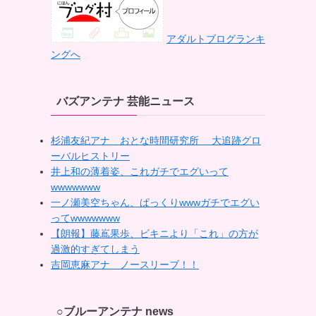
アダルトブログランキ
ングへ
バズアンテナ 芸能ニュース
杉浦友紀アナ おとな時間研究所 大追跡グロ
ーバルヒストリー
井上和の薄着姿、これガチでエグいって
wwwwwww
一ノ瀬美空ちゃん、ぱっくりwwwガチでエグい
ってwwwwwww
【朗報】藤嶌果歩、ビキニより「これ」の方が
過激的すぎてしまう
吉岡恵麻アナ ノースリーブ！！
○ブルーアンテナ news