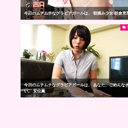
今日のムチムチなグラビアガールは、 朝摘み少女 朝倉恵
今日のムチムチなグラビアガールは、 あなた、ごめんな
い。 安位薫