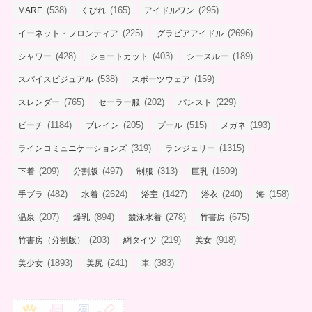
(538)
(165)
(295)
MARE
くびれ
アイドルワン
(225)
(2696)
イーネット・フロンティア
グラビアアイドル
(428)
(403)
(189)
シャワー
ショートカット
シースルー
(538)
(159)
スパイスビジュアル
スポーツウェア
(765)
(202)
(229)
スレンダー
セーラー服
パンスト
(1184)
(205)
(515)
(193)
ビーチ
ブレイン
プール
メガネ
(319)
(1315)
ラインコミュニケーションズ
ランジェリー
(209)
(497)
(313)
(1609)
下着
分割版
制服
巨乳
(482)
(2624)
(1427)
(240)
(158)
手ブラ
水着
浴室
浴衣
海
(207)
(894)
(278)
(675)
温泉
爆乳
競泳水着
竹書房
(203)
(219)
(918)
竹書房（分割版）
網タイツ
美女
(1893)
(241)
(383)
美少女
美尻
車