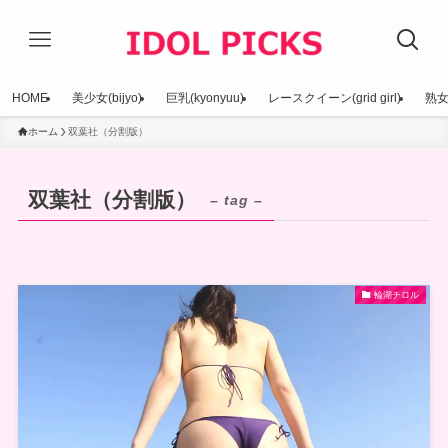
HOME
美少女(bijyo)
巨乳(kyonyuu)
レースクイーン(grid girl)
熟女(
ホーム
双葉社（分割版）
双葉社（分割版）
– tag –
輪湖チロル