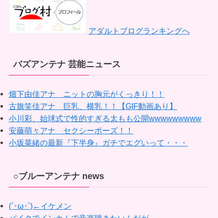
アダルトブログランキングへ
バズアンテナ 芸能ニュース
畑下由佳アナ ニットの胸元がくっきり！！
古旗笑佳アナ 巨乳、横乳！！【GIF動画あり】
小川彩、始球式で性的すぎる太もも公開wwwwwwwww
安藤萌々アナ セクシーポーズ！！
小坂菜緒の最新『下半身』ガチでエグいって・・・
○ブルーアンテナ news
(´･ω･`)←イケメン