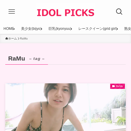
HOME
美少女(bijyo)
巨乳(kyonyuu)
レースクイーン(grid girl)
熟女(
ホーム
RaMu
RaMu
– tag –
RaMu