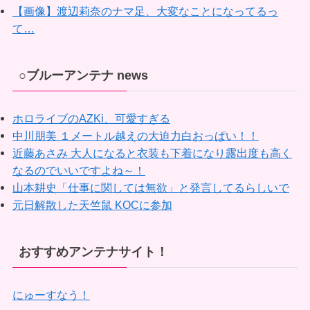
【画像】渡辺莉奈のナマ足、大変なことになってるっ
て…
○ブルーアンテナ news
ホロライブのAZKi、可愛すぎる
中川朋美 １メートル越えの大迫力白おっぱい！！
近藤あさみ 大人になると衣装も下着になり露出度も高く
なるのでいいですよね～！
山本耕史「仕事に関しては無欲」と発言してるらしいで
元日解散した天竺鼠 KOCに参加
おすすめアンテナサイト！
にゅーすなう！