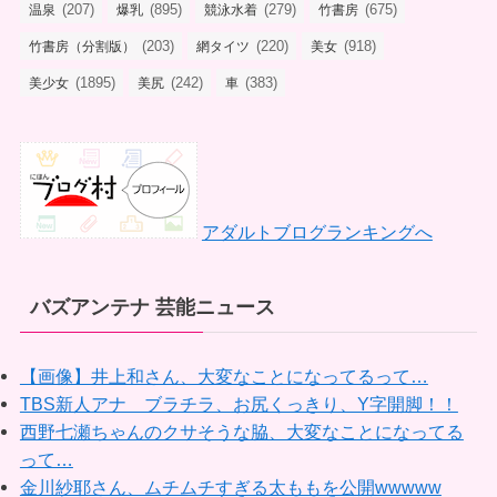
(207)
(895)
(279)
(675)
温泉
爆乳
競泳水着
竹書房
(203)
(220)
(918)
竹書房（分割版）
網タイツ
美女
(1895)
(242)
(383)
美少女
美尻
車
アダルトブログランキングへ
バズアンテナ 芸能ニュース
【画像】井上和さん、大変なことになってるって…
TBS新人アナ ブラチラ、お尻くっきり、Y字開脚！！
西野七瀬ちゃんのクサそうな脇、大変なことになってる
って…
金川紗耶さん、ムチムチすぎる太ももを公開wwwww